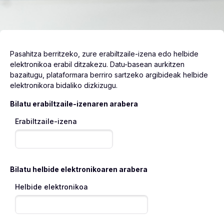
Pasahitza berritzeko, zure erabiltzaile-izena edo helbide
elektronikoa erabil ditzakezu. Datu-basean aurkitzen
bazaitugu, plataformara berriro sartzeko argibideak helbide
elektronikora bidaliko dizkizugu.
Bilatu erabiltzaile-izenaren arabera
Erabiltzaile-izena
Joan eduki nagusira zuzenean
Bilatu helbide elektronikoaren arabera
Helbide elektronikoa