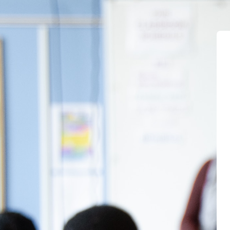
Joan eduki nagusira zuzenean