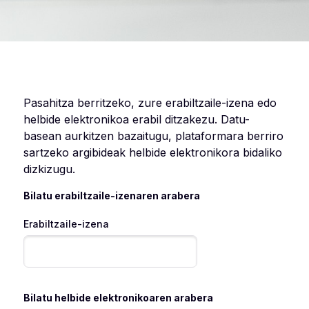
Pasahitza berritzeko, zure erabiltzaile-izena edo
helbide elektronikoa erabil ditzakezu. Datu-
basean aurkitzen bazaitugu, plataformara berriro
sartzeko argibideak helbide elektronikora bidaliko
dizkizugu.
Bilatu erabiltzaile-izenaren arabera
Erabiltzaile-izena
Bilatu helbide elektronikoaren arabera